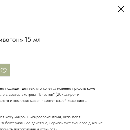
иватон» 15 мл
о подходит для тех, кто хочет мгновенно придать коже
ие в состав экстракт "Виватон" (207 микро- и
слота и комплекс масел помогут вашей коже сиять.
ет кожу микро- и макроэлементами, оказывает
нтибактериальное действие, нормализует тканевое дыхание
транить покраснения и отечность