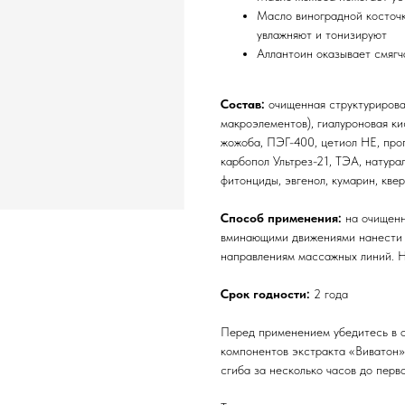
Масло виноградной косточк
увлажняют и тонизируют
Аллантоин оказывает смяг
Состав:
очищенная структурирован
макроэлементов), гиалуроновая ки
жожоба, ПЭГ-400, цетиол НЕ, проп
карбопол Ультрез-21, ТЭА, натура
фитонциды, эвгенол, кумарин, кве
Способ применения:
на очищенн
вминающими движениями нанести э
направлениям массажных линий. Н
Срок годности:
2 года
Перед применением убедитесь в 
компонентов экстракта «Виватон»
сгиба за несколько часов до перв