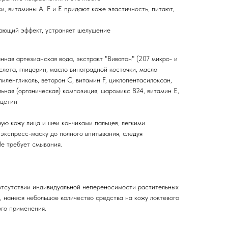
и, витамины А, F и E придают коже эластичность, питают,
чающий эффект, устраняет шелушение
ная артезианская вода, экстракт "Виватон" (207 микро- и
слота, глицерин, масло виноградной косточки, масло
иленгликоль, веторон С, витамин F, циклопентасилоксан,
льная (органическая) композиция, шаромикс 824, витамин Е,
рцетин
ую кожу лица и шеи кончиками пальцев, легкими
кспресс-маску до полного впитывания, следуя
е требует смывания.
отсутствии индивидуальной непереносимости растительных
, нанеся небольшое количество средства на кожу локтевого
ого применения.