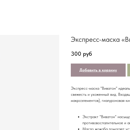
Экспресс-маска «В
300
руб
Добавить в корзину
Экспресс-маска "Виватон" идеальн
свежесть и ухоженный вид. Входящ
макроэлементов), гиалуроновая ки
Экстракт "Виватон" насыща
противовоспалительное и а
Масло жожоба помогает ус