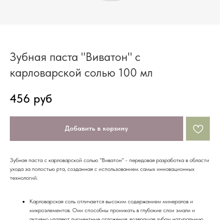
Зубная паста "Виватон" с
карловарской солью 100 мл
456
руб
Добавить в корзину
Зубная паста с карловарской солью "Виватон" - передовая разработка в области
ухода за полостью рта, созданная с использованием самых инновационных
технологий.
Карловарская соль отличается высоким содержанием минералов и
микроэлементов. Они способны проникать в глубокие слои эмали и
активно удаляют пигментные отложения, возвращая зубам натуральную