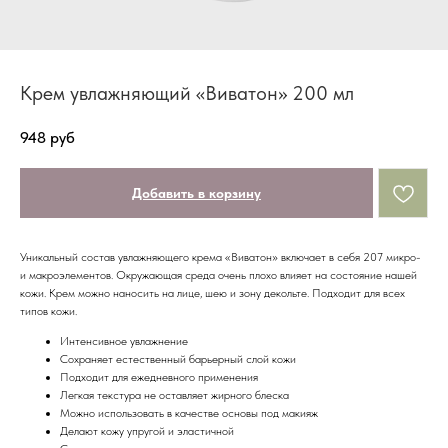
Крем увлажняющий «Виватон» 200 мл
948
руб
Добавить в корзину
Уникальный состав увлажняющего крема «Виватон» включает в себя 207 микро-
и макроэлементов. Окружающая среда очень плохо влияет на состояние нашей
кожи. Крем можно наносить на лице, шею и зону декольте. Подходит для всех
типов кожи.
Интенсивное увлажнение
Сохраняет естественный барьерный слой кожи
Подходит для ежедневного применения
Легкая текстура не оставляет жирного блеска
Можно использовать в качестве основы под макияж
Делают кожу упругой и эластичной