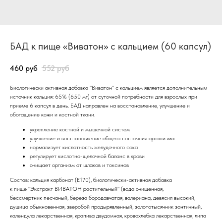
БАД к пище «Виватон» с кальцием (60 капсул)
460
руб
552
руб
Биологически активная добавка "Виватон" с кальцием является дополнительным
источник кальция: 65% (650 мг) от суточной потребности для взрослых при
приеме 6 капсул в день. БАД направлен на восстановление, улучшение и
обогащение кожи и костной ткани.
укрепление костной и мышечной систем
улучшение и восстановление общего состояния организма
нормализует кислотность желудочного сока
регулирует кислотно-щелочной баланс в крови
очищает организм от шлаков и токсинов
Состав: кальция карбонат (Е170), биологически-активная добавка
к пище "Экстракт ВИВАТОН растительный" (вода очищенная,
бессмертник песчаный, береза бородавчатая, валериана, девясил высокий,
душица обыкновенная, зверобой продырявленный, золототысячник зонтичный,
календула лекарственная, крапива двудомная, кровохлебка лекарственная, липа