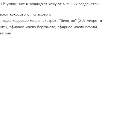
н Е увлажняют и защищают кожу от внешних воздействий
слот кокосового, пальмового
, вода, кедровое масло, экстракт "Виватон" (207 микро- и
мяты, эфирное масло бергамота, эфирное масло пачули,
натрия.