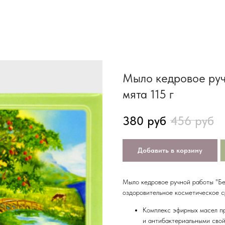
Мыло кедровое руч
мята 115 г
380
руб
456
руб
Добавить в корзину
Мыло кедровое ручной работы "Бе
оздоровительное косметическое ср
Комплекс эфирных масел п
и антибактериальными сво