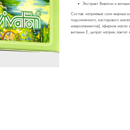
Экстракт Виватон и витами
Состав: натриевые соли жирных ки
подсолнечного, касторового масел
макроэлементов), эфирное масло 
витамин Е, цитрат натрия, лактат 