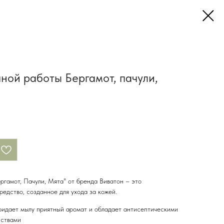
ной работы Бергамот, пачули,
ргамот, Пачули, Мята" от бренда Виватон – это
едство, созданное для ухода за кожей.
ридает мылу приятный аромат и обладает антисептическими
йствами