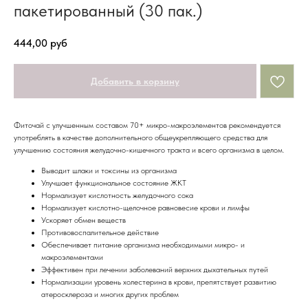
пакетированный (30 пак.)
444,00
руб
Добавить в корзину
Фиточай с улучшенным составом 70+ микро-макроэлементов
рекомендуется
употреблять в качестве дополнительного общеукрепляющего средства для
улучшению состояния желудочно-кишечного тракта и всего организма в целом.
Выводит шлаки и токсины из организма
Улучшает функциональное состояние ЖКТ
Нормализует кислотность желудочного сока
Нормализует кислотно-щелочное равновесие крови и лимфы
Ускоряет обмен веществ
Противовоспалительное действие
Обеспечивает питание организма необходимыми микро- и
макроэлементами
Эффективен при лечении заболеваний верхних дыхательных путей
Нормализации уровень холестерина в крови, препятствует развитию
атеросклероза и многих других проблем