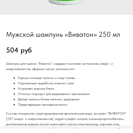
Мужской шампунь «Виватон» 250 мл
504
руб
Шампунь для мужчин "Виватон" содержит комплекс витаминов, макро- и
микроэлементов, эфирных масел, аминокислот.
Хорошо очищает волосы и кожу головы
Нормализует выработку кожного сала
Устраняет жирные блеск
Отлично подходит для ежедневного применения
Делает волосы более мягкими, здоровыми
Предотвращает выпадение волос
Состав: очищенная структурированная артезианская вода, экстракт "ВИВАТОН"
(207 микро- и макроэлементов), лауретсульфат натрия, кокамидопропилбетаин,
диэтаноламид жирных кислот кокосового масла, кокоглюкозид, морская соль,
лимонная кислота, натуральная (орагническая) ароматическая композиция, 2-