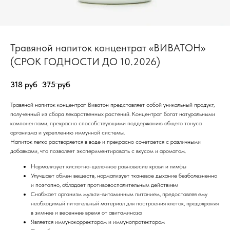
Травяной напиток концентрат «ВИВАТОН»
(СРОК ГОДНОСТИ ДО 10.2026)
318
руб
375
руб
Травяной напиток концентрат Виватон представляет собой уникальный продукт,
полученный из сбора лекарственных растений. Концентрат богат натуральными
компонентами, прекрасно способствующими поддержанию общего тонуса
организма и укреплению иммунной системы.
Напиток легко растворяется в воде и прекрасно сочетается с различными
добавками, что позволяет экспериментировать с вкусом и ароматом.
Нормализует кислотно-щелочное равновесие крови и лимфы
Улучшает обмен веществ, нормализует тканевое дыхание безболезненно
и поэтапно, обладает противовоспалительным действием
Снабжает организм мульти-витаминным питанием, предоставляя ему
необходимый питательный материал для построения клеток, предохраняя
в зимнее и весеннее время от авитаминоза
Является иммунокорректором и иммунопротектором