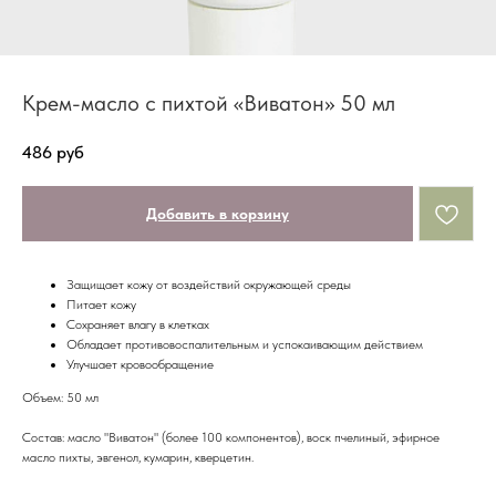
Крем-масло с пихтой «Виватон» 50 мл
486
руб
Добавить в корзину
Защищает кожу от воздействий окружающей среды
Питает кожу
Сохраняет влагу в клетках
Обладает противовоспалительным и успокаивающим действием
Улучшает кровообращение
Объем: 50 мл
Состав: масло "Виватон" (более 100 компонентов), воск пчелиный, эфирное
масло пихты, эвгенол, кумарин, кверцетин.