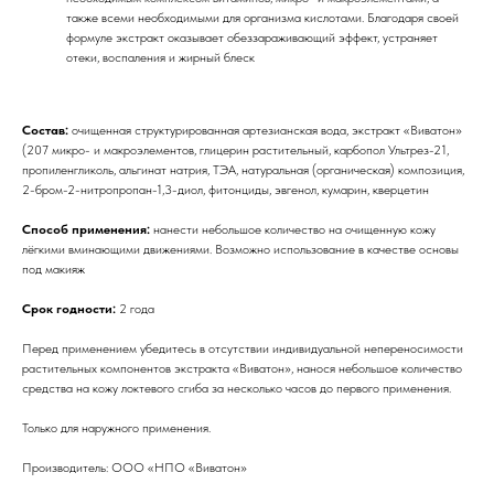
также всеми необходимыми для организма кислотами. Благодаря своей
формуле экстракт оказывает обеззараживающий эффект, устраняет
отеки, воспаления и жирный блеск
Состав:
очищенная структурированная артезианская вода, экстракт «Виватон»
(207 микро- и макроэлементов, глицерин растительный, карбопол Ультрез-21,
пропиленгликоль, альгинат натрия, ТЭА, натуральная (органическая) композиция,
2-бром-2-нитропропан-1,3-диол, фитонциды, эвгенол, кумарин, кверцетин
Способ применения:
нанести небольшое количество на очищенную кожу
лёгкими вминающими движениями. Возможно использование в качестве основы
под макияж
Срок годности:
2 года
Перед применением убедитесь в отсутствии индивидуальной непереносимости
растительных компонентов экстракта «Виватон», нанося небольшое количество
средства на кожу локтевого сгиба за несколько часов до первого применения.
Только для наружного применения.
Производитель: ООО «НПО «Виватон»