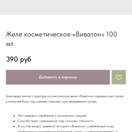
Желе косметическое «Виватон» 100
мл
390
руб
Добавить в корзину
Благодаря легкой структуре косметическое желе «Виватон» идеально выступает
в качестве базы под макияж, подходит для ежедневного ухода.
Не содержит парабенов и химических отдушек
Способствует сокращению пор, снимает отечность
В состав входит травяной экстракт «Виватон», снабжающий кожу
необходимым комплексом витаминов, микро- и макроэлементами, а