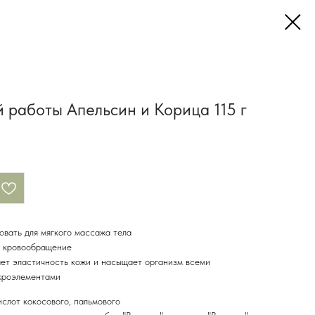
 работы Апельсин и Корица 115 г
вать для мягкого массажа тела
т кровообращение
ет эластичность кожи и насыщает организм всеми
кроэлементами
слот кокосового, пальмового