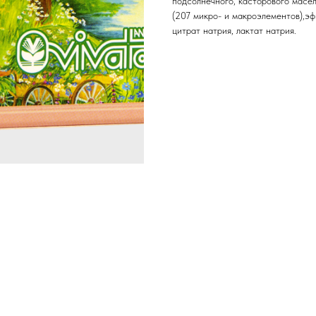
подсолнечного, касторового масел
(207 микро- и макроэлементов),эф
цитрат натрия, лактат натрия.