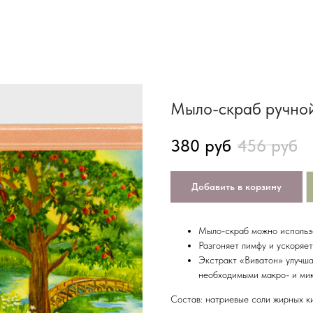
Мыло-скраб ручной
380
руб
456
руб
Добавить в корзину
Мыло-скраб можно использо
Разгоняет лимфу и ускоряе
Экстракт «Виватон» улучша
необходимыми макро- и ми
Состав: натриевые соли жирных ки