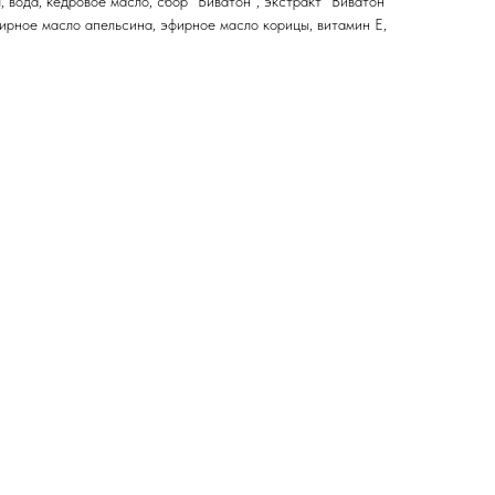
, вода, кедровое масло, сбор "Виватон", экстракт "Виватон"
ирное масло апельсина, эфирное масло корицы, витамин E,