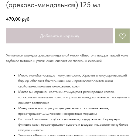
(орехово-миндальная) 125 мл
470,00
руб
Добавить в корзину
Уникальная формула орехово-миндальной маски «Виватон» подарит вашей коже
глубокое питание и увлажнение, сделает ее гладкой и сияющей.
Масло жожоба насыщает кожу липидами, образует влагоудерживающий
барьер, обладает бактерицидными и противовоспалительными
свойствами, помогает омоложению кожи
Масло виноградной косточки стимулирует регенерацию клеток,
успокаивает, повышает тонус и упругость кожи, разглаживает морщинки и
снимает воспаления
Миндальное масло регулирует деятельность сальных желез,
предотвращает мимические и возрастные морщины
Витамин F, витамин Е глубоко увлажняют, поддерживают барьерную
функцию кожи, предотвращают сухость и шелушение, делают кожу более
гладкой и мягкой
Экстракт «Виватон» насыщает кожу микро- и макроэлементами, а также