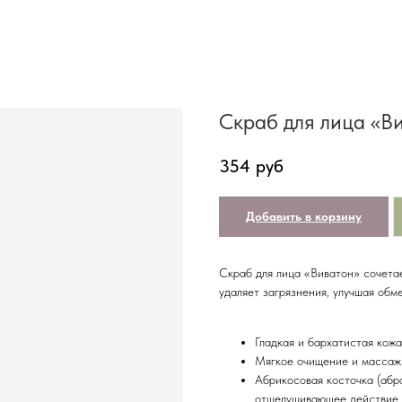
Скраб для лица «В
354
руб
Добавить в корзину
Скраб для лица «Виватон» сочета
удаляет загрязнения, улучшая обм
Гладкая и бархатистая кожа
Мягкое очищение и массаж
Абрикосовая косточка (абр
отшелушивающее действие. 