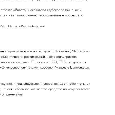
кстракта «Виватон» оказывают глубокое увлажнение и
игментные пятна, снимают воспалительные процессы, а
98» Oxford «Best enterprise»
нная артезианская вода, экстракт «Виватон» (207 микро- и
совый, глицерин растительный, изопропилмиристат,
ентасилоксан, акван С, шаромикс 824, ТЭА, натуральная
м-2-нитропропан-1,3-диол, карбопол Ультрез-21, фитонциды,
отсутствии индивидуальной непереносимости растительных
, нанеся небольшое количество средства на кожу локтевого
ого применения