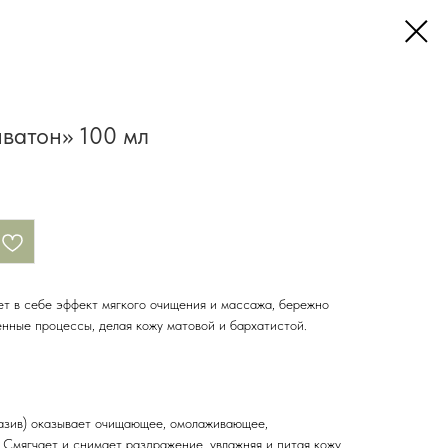
иватон» 100 мл
ет в себе эффект мягкого очищения и массажа, бережно
енные процессы, делая кожу матовой и бархатистой.
азив) оказывает очищающее, омолаживающее,
Смягчает и снимает раздражение, увлажняя и питая кожу