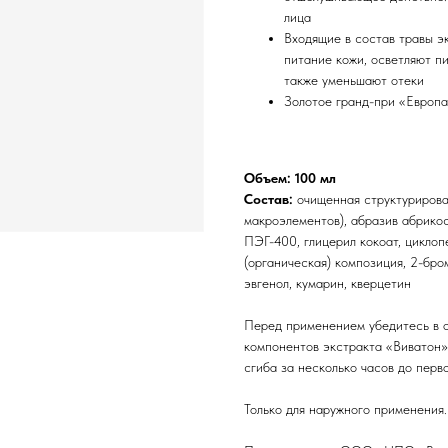
лица
Входящие в состав травы э
питание кожи, осветляют п
также уменьшают отеки
Золотое гранд-при «Европа-
Объем: 100 мл
Состав:
очищенная структурирова
макроэлементов), абразив абрико
ПЭГ-400, глицерил кокоат, циклоп
(органическая) композиция, 2-бро
эвгенол, кумарин, кверцетин
Перед применением убедитесь в 
компонентов экстракта «Виватон»
сгиба за несколько часов до перв
Только для наружного применения.